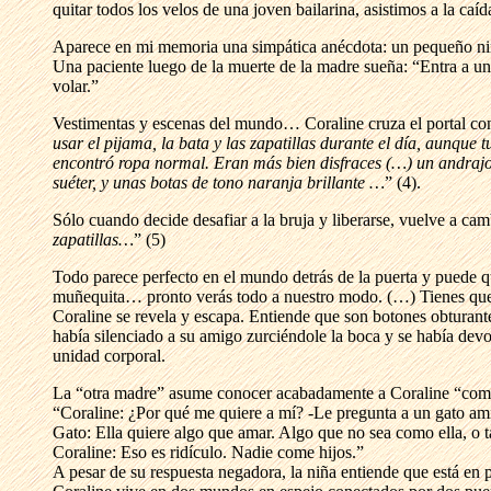
quitar todos los velos de una joven bailarina, asistimos a la caí
Aparece en mi memoria una simpática anécdota: un pequeño niño 
Una paciente luego de la muerte de la madre sueña: “Entra a u
volar.”
Vestimentas y escenas del mundo… Coraline cruza el portal con p
usar el pijama, la bata y las zapatillas durante el día, aunque
encontró ropa normal. Eran más bien disfraces (…) un andrajoso
suéter, y unas botas de tono naranja brillante …
” (4).
Sólo cuando decide desafiar a la bruja y liberarse, vuelve a camb
zapatillas…
” (5)
Todo parece perfecto en el mundo detrás de la puerta y puede qu
muñequita… pronto verás todo a nuestro modo. (…) Tienes que c
Coraline se revela y escapa. Entiende que son botones obturant
había silenciado a su amigo zurciéndole la boca y se había devo
unidad corporal.
La “otra madre” asume conocer acabadamente a Coraline “como si
“Coraline: ¿Por qué me quiere a mí? -Le pregunta a un gato am
Gato: Ella quiere algo que amar. Algo que no sea como ella, o t
Coraline: Eso es ridículo. Nadie come hijos.”
A pesar de su respuesta negadora, la niña entiende que está en p