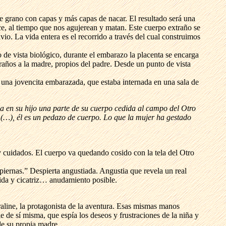
se grano con capas y más capas de nacar. El resultado será una
e, al tiempo que nos agujerean y matan. Este cuerpo extraño se
o. La vida entera es el recorrido a través del cual construimos
de vista biológico, durante el embarazo la placenta se encarga
traños a la madre, propios del padre. Desde un punto de vista
a una jovencita embarazada, que estaba internada en una sala de
a en su hijo una parte de su cuerpo cedida al campo del Otro
, (…), él es un pedazo de cuerpo. Lo que la mujer ha gestado
y cuidados. El cuerpo va quedando cosido con la tela del Otro
piernas.” Despierta angustiada. Angustia que revela un real
ida y cicatriz… anudamiento posible.
aline, la protagonista de la aventura. Esas mismas manos
de sí misma, que espía los deseos y frustraciones de la niña y
de su propia madre.