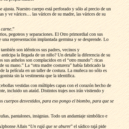
e ajusta. Nuestro cuerpo está perforado y sólo al precio de un
 y ve várices… las várices de su madre, las várices de su
n carne
.”
rios, pegoteos y separaciones. El Otro primordial con sus
de una representación implantada germina y se desprende. Lo
 también son idénticos sus padres, vecinos y
ticipa la llegada de un niño? Un detalle la diferencia de su
os sus anhelos son complacidos en el “otro mundo”: ricas
e su mano.” La “otra madre costurera” había fabricado la
de la película en un taller de costura. La muñeca no sólo es
onista sin la vestimenta que la identifica.
 cebollas vestidas con múltiples capas con el corazón hecho de
, incluido un ataúd. Distintos trajes nos irán vistiendo y
os cuerpos desvestidos, para eso pongo el biombo, para que se
s, uñas, pantalones, insignias. Todo un andamiaje simbólico e
Alphonse Allais “
Un rajá que se aburre
” el sádico rajá pide