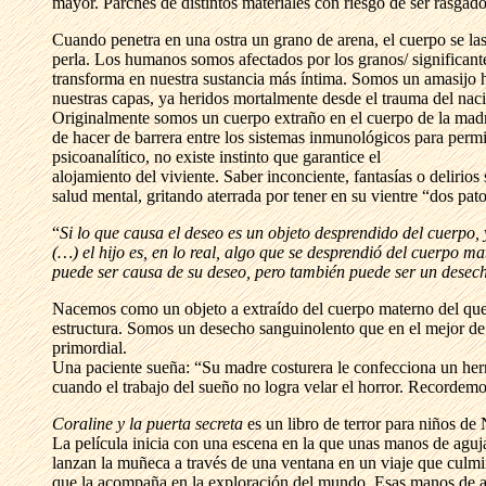
mayor. Parches de distintos materiales con riesgo de ser rasgado
Cuando penetra en una ostra un grano de arena, el cuerpo se las
perla. Los humanos somos afectados por los granos/ significant
transforma en nuestra sustancia más íntima. Somos un amasijo h
nuestras capas, ya heridos mortalmente desde el trauma del nac
Originalmente somos un cuerpo extraño en el cuerpo de la madre
de hacer de barrera entre los sistemas inmunológicos para permi
psicoanalítico, no existe instinto que garantice el
alojamiento del viviente. Saber inconciente, fantasías o deliri
salud mental, gritando aterrada por tener en su vientre “dos pat
“
Si lo que causa el deseo es un objeto desprendido del cuerpo
(…) el hijo es, en lo real, algo que se desprendió del cuerpo m
puede ser causa de su deseo, pero también puede ser un desec
Nacemos como un objeto a extraído del cuerpo materno del qu
estructura. Somos un desecho sanguinolento que en el mejor de 
primordial.
Una paciente sueña: “Su madre costurera le confecciona un hermo
cuando el trabajo del sueño no logra velar el horror. Recorde
Coraline y la puerta secreta
es un libro de terror para niños de
La película inicia con una escena en la que unas manos de aguj
lanzan la muñeca a través de una ventana en un viaje que culmi
que la acompaña en la exploración del mundo. Esas manos de agu