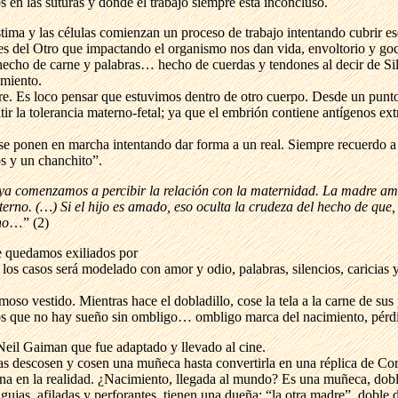
s en las suturas y donde el trabajo siempre está inconcluso.
tima y las células comienzan un proceso de trabajo intentando cubrir e
es del Otro que impactando el organismo nos dan vida, envoltorio y goc
echo de carne y palabras… hecho de cuerdas y tendones al decir de Silvi
imiento.
. Es loco pensar que estuvimos dentro de otro cuerpo. Desde un punto 
tir la tolerancia materno-fetal; ya que el embrión contiene antígenos ex
os se ponen en marcha intentando dar forma a un real. Siempre recuerdo 
os y un chanchito”.
, ya comenzamos a percibir la relación con la maternidad. La madre am
aterno. (…) Si el hijo es amado, eso oculta la crudeza del hecho de que
ho
…” (2)
e quedamos exiliados por
los casos será modelado con amor y odio, palabras, silencios, caricias 
so vestido. Mientras hace el dobladillo, cose la tela a la carne de sus 
mos que no hay sueño sin ombligo… ombligo marca del nacimiento, pérd
 Neil Gaiman que fue adaptado y llevado al cine.
as descosen y cosen una muñeca hasta convertirla en una réplica de Cor
na en la realidad. ¿Nacimiento, llegada al mundo? Es una muñeca, doble 
jas, afiladas y perforantes, tienen una dueña: “la otra madre”, doble 