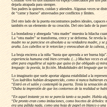
Coraline vive en dos mundos en espejo conectados por dos puert
dejarla atrapada para siempre.
Sus padres la quieren, cuidan y atienden. Algunas veces se distr
de “carne y hueso” atravesados por conflictos y límites.
Del otro lado de la puerta encontramos padres ideales, capaces 
también es un elemento de su creación. Del otro lado de la p
La bondadosa y abnegada “otra madre” muestra la hilacha cuando 
La “otra madre” se transforma, crece y se deforma. Se revela la
madre no se pareciese en absoluto a su verdadera madre, y se 
araña. Los cabellos se le retorcían y enroscaban de la cabeza, 
La bruja encierra a la niña “hasta que aprenda a ser buena hija”
experiencia humana está bien cerrada. (…) Muchas veces es a
abre para engullirse al sujeto que quiso (o fue obligado a) mira
lenguaje: la poesía, la ficción. Modalidades del lenguaje que t
Lo imaginario que suele aportar alguna estabilidad a la repres
“
Los ladrillos habían desaparecido, como si nunca hubieran esta
“
Entró en el salón y contempló la puerta. Tenía la sensación de
“
Daba la impresión de que los contornos de la realidad se ha
“
En aquel instante ya no se parecía tanto a su padre. Había alg
“
De pronto eran como imitaciones, como bocetos de árboles: t
era una pálida nada, como una hoja de papel en blanco o una e