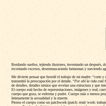
Bordando sueños, tejiendo ilusiones, inventando un después, do
recortando excesos, desenmascarando fantasmas y surciendo agu
Me divierte pensar que heredé el trabajo de mi madre: “corte y
transmitió la preocupación por el detalle. “
Por ahí la vida está 
de detalles, detalles nimios que revelan una estructura y que i
El cuerpo está hecho de representaciones, imágenes y real; cu
cuerpo que goza, se enferma y pudre. Cuerpo más o menos prop
íntimamente la sexualidad y la muerte.
Pienso el cuerpo como un patchwork (patch: retal/ work: trabajo