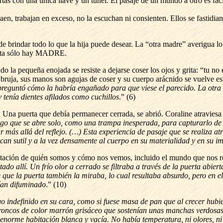
as con una única llave y un túnel. El pasaje de un mundo a otro es fac
aen, trabajan en exceso, no la escuchan ni consienten. Ellos se fastidia
de brindar todo lo que la hija puede desear. La “otra madre” averigua lo
uerta sólo hay MADRE.
la pequeña enojada se resiste a dejarse coser los ojos y grita: “tu no
 bruja, sus manos son agujas de coser y su cuerpo arácnido se vuelve es
preguntó cómo la habría engañado para que viese el parecido. La otra 
y tenía dientes afilados como cuchillos
.” (6)
. Una puerta que debía permanecer cerrada, se abrió. Coraline atraviesa l
lgo que se abre solo, como una trampa inesperada, para capturarlo de
r más allá del reflejo. (…) Esta experiencia de pasaje que se realiza a
ocan sutil y a la vez densamente al cuerpo en su materialidad y en su 
entación de quién somos y cómo nos vemos, incluido el mundo que nos ro
do allí. Un frío olor a cerrado se filtraba a través de la puerta abier
 que la puerta también la miraba, lo cual resultaba absurdo, pero en el
bían difuminado
.” (10)
o indefinido en su cara, como si fuese masa de pan que al crecer hubie
roncos de color marrón grisáceo que sostenían unas manchas verdosas d
norme habitación blanca y vacía. No había temperatura, ni olores, ni 