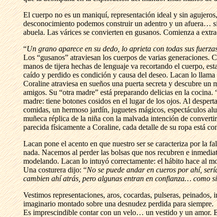
El cuerpo no es un maniquí, representación ideal y sin agujeros
desconocimiento podemos construir un adentro y un afuera… sie
abuela. Las várices se convierten en gusanos. Comienza a extra
“
Un grano aparece en su dedo, lo aprieta con todas sus fuerzas
Los “gusanos” atraviesan los cuerpos de varias generaciones. Cu
manos de tijera hechas de lenguaje va recortando el cuerpo, es
caído y perdido es condición y causa del deseo. Lacan lo llama
Coraline atraviesa en sueños una puerta secreta y descubre un 
amigos. Su “otra madre” está preparando delicias en la cocina.
madre: tiene botones cosidos en el lugar de los ojos. Al despe
comidas, un hermoso jardín, juguetes mágicos, espectáculos al
muñeca réplica de la niña con la malvada intención de convertir 
parecida físicamente a Coraline, cada detalle de su ropa está co
Lacan pone el acento en que nuestro ser se caracteriza por la fa
nada. Nacemos al perder las bolsas que nos recubren e inmediata
modelando. Lacan lo intuyó correctamente: el hábito hace al mo
Una costurera dijo: “
No se puede andar en cueros por ahí, serí
cambien ahí atrás, pero algunas entran en confianza… como si y
Vestimos representaciones, aros, cocardas, pulseras, peinados, i
imaginario montado sobre una desnudez perdida para siempre.
Es imprescindible contar con un velo… un vestido y un amor. El