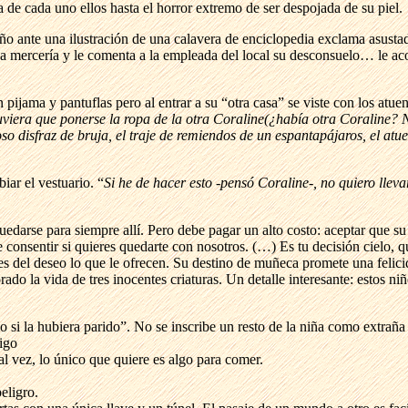
da de cada uno ellos hasta el horror extremo de ser despojada de su piel.
ante una ilustración de una calavera de enciclopedia exclama asustado 
na mercería y le comenta a la empleada del local su desconsuelo… le a
ijama y pantuflas pero al entrar a su “otra casa” se viste con los atuen
 tuviera que ponerse la ropa de la otra Coraline(¿había otra Coraline? 
 disfraz de bruja, el traje de remiendos de un espantapájaros, el atue
iar el vestuario. “
Si he de hacer esto -pensó Coraline-, no quiero lleva
edarse para siempre allí. Pero debe pagar un alto costo: aceptar que su
onsentir si quieres quedarte con nosotros. (…) Es tu decisión cielo, 
es del deseo lo que le ofrecen. Su destino de muñeca promete una felic
rado la vida de tres inocentes criaturas. Un detalle interesante: estos 
 la hubiera parido”. No se inscribe un resto de la niña como extraña y
igo
al vez, lo único que quiere es algo para comer.
eligro.