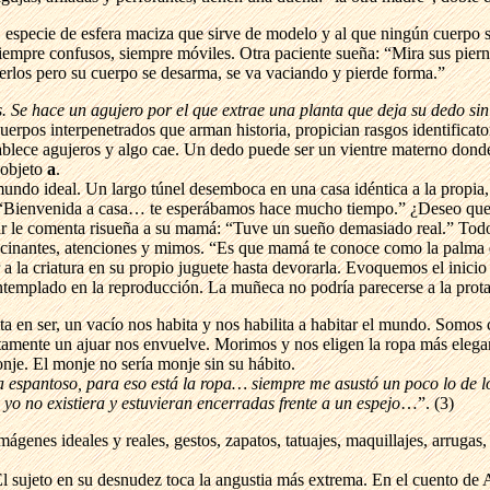
, especie de esfera maciza que sirve de modelo y al que ningún cuerpo s
mpre confusos, siempre móviles. Otra paciente sueña: “Mira sus piernas
erlos pero su cuerpo se desarma, se va vaciando y pierde forma.”
. Se hace un agujero por el que extrae una planta que deja su dedo si
erpos interpenetrados que arman historia, propician rasgos identificato
tablece agujeros y algo cae. Un dedo puede ser un vientre materno don
 objeto
a
.
mundo ideal. Un largo túnel desemboca en una casa idéntica a la propia,
 “Bienvenida a casa… te esperábamos hace mucho tiempo.” ¿Deseo que an
rtar le comenta risueña a su mamá: “Tuve un sueño demasiado real.” Tod
ucinantes, atenciones y mimos. “Es que mamá te conoce como la palma d
a la criatura en su propio juguete hasta devorarla. Evoquemos el inicio 
ntemplado en la reproducción. La muñeca no podría parecerse a la protag
lta en ser, un vacío nos habita y nos habilita a habitar el mundo. Somos
mente un ajuar nos envuelve. Morimos y nos eligen la ropa más elegante
nje. El monje no sería monje sin su hábito.
a espantoso, para eso está la ropa… siempre me asustó un poco lo de l
o no existiera y estuvieran encerradas frente a un espejo
…”. (3)
mágenes ideales y reales, gestos, zapatos, tatuajes, maquillajes, arruga
 sujeto en su desnudez toca la angustia más extrema. En el cuento de 