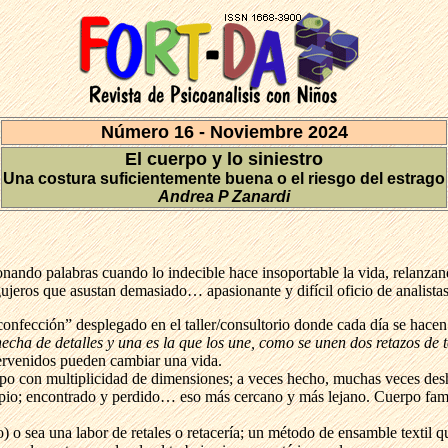
Número 16 - Noviembre 2024
El cuerpo y lo siniestro
Una costura suficientemente buena o el riesgo del estrago
Andrea P Zanardi
nando palabras cuando lo indecible hace insoportable la vida, relanza
jeros que asustan demasiado… apasionante y difícil oficio de analista
 confección” desplegado en el taller/consultorio donde cada día se hace
hecha de detalles y una es la que los une, como se unen dos retazos de
ntervenidos pueden cambiar una vida.
erpo con multiplicidad de dimensiones; a veces hecho, muchas veces de
io; encontrado y perdido… eso más cercano y más lejano. Cuerpo famili
) o sea una labor de retales o retacería; un método de ensamble textil 