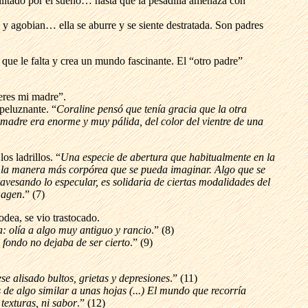
ilitado por el sueño… hasta que la pesadilla amenaza con
n y agobian… ella se aburre y se siente destratada. Son padres
 que le falta y crea un mundo fascinante. El “otro padre”
 eres mi madre”.
peluznante. “
Coraline pensó que tenía gracia que la otra
madre era enorme y muy pálida, del color del vientre de una
os ladrillos. “
Una especie de abertura que habitualmente en la
 la manera más corpórea que se pueda imaginar. Algo que se
travesando lo especular, es solidaria de ciertas modalidades del
imagen
.” (7)
dea, se vio trastocado.
ta: olía a algo muy antiguo y rancio
.” (8)
 fondo no dejaba de ser cierto
.” (9)
se alisado bultos, grietas y depresiones
.” (11)
e algo similar a unas hojas (...) El mundo que recorría
texturas, ni sabor
.” (12)