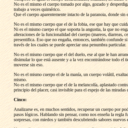
No es el mismo el cuerpo tomado por algo, gozado y desperdigado
trabajo a veces quimérico.
Que el cuerpo aparentemente intacto de la paranoia, donde sin 
No es el mismo cuerpo que el de la fobia, ese que hay que cuida
Ni es el mismo cuerpo el que soporta la angustia, la que no e
alteraciones de la funcionalidad del cuerpo (mareos, diarreas, c
presentifica. Eso que no engaña, entonces, también confunde si
través de los cuales se puede apreciar una penumbra particular.
No es el mismo cuerpo que el del duelo, ese al que le han arr
disimular lo que está ausente y a la vez encontrándose todo el
moverse sin eso.
No es el mismo cuerpo el de la manía, un cuerpo volátil, exaltad
mismo.
No es el mismo cuerpo que el de la melancolía, aplastado contra
principio del placer, casi invisible para el espejo de las miradas 
Cinco:
Analizarse es, en muchos sentidos, recuperar un cuerpo por pode
pasos lógicos. Hablando sin pensar, como nos enseña la regla f
sorpresas, con miedos y también descubriendo sabores nuevos 