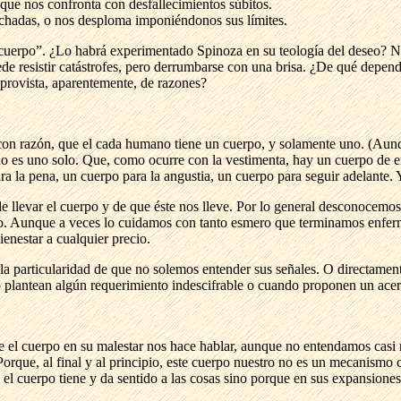
 que nos confronta con desfallecimientos súbitos.
echadas, o nos desploma imponiéndonos sus límites.
n cuerpo”. ¿Lo habrá experimentado Spinoza en su teología del deseo? Nad
de resistir catástrofes, pero derrumbarse con una brisa. ¿De qué depende
sprovista, aparentemente, de razones?
con razón, que el cada humano tiene un cuerpo, y solamente uno. (Aunqu
o es uno solo. Que, como ocurre con la vestimenta, hay un cuerpo de en
a la pena, un cuerpo para la angustia, un cuerpo para seguir adelante. 
llevar el cuerpo y de que éste nos lleve. Por lo general desconocemos 
so. Aunque a veces lo cuidamos con tanto esmero que terminamos enfer
enestar a cualquier precio.
particularidad de que no solemos entender sus señales. O directament
plantean algún requerimiento indescifrable o cuando proponen un acerti
e el cuerpo en su malestar nos hace hablar, aunque no entendamos casi 
 Porque, al final y al principio, este cuerpo nuestro no es un mecanism
el cuerpo tiene y da sentido a las cosas sino porque en sus expansiones