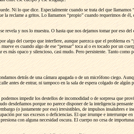
uede. Ni lo que dice. Especialmente cuando se trata del que llamamos
que la reclame a gritos. Lo llamamos “propio” cuando requerimos de él,
e revela y nos lo muestra. O hasta que nos dejamos tomar por eso del 
a por algo del cuerpo que interfiere, aunque parezca que el problema es 
ueve es cuando algo de ese “pensar” toca al o es tocado por un cuerpo. 
tar es más opaco y silencioso, casi mudo. Pero persistente. Tanto como 
condamos detrás de una cámara apagada o de un micrófono ciego. Aunqu
calle antes de entrar, ni tampoco en la sala de espera colgado de algún
o podemos impedir los destellos de incomodidad o de sorpresa que provi
udo desdeñamos porque no parece disponer de la inteligencia pensante o d
mbargo (o justamente por eso) irresistibles, de impulsos insalubres e in
pación por sus excesos o deficiencias. El que irrumpe e interrumpe en 
resiona con alguna necesidad oscura. El cuerpo no cesa de importunar 