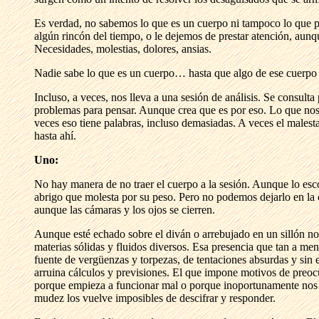
Es verdad, no sabemos lo que es un cuerpo ni tampoco lo que p
algún rincón del tiempo, o le dejemos de prestar atención, aun
Necesidades, molestias, dolores, ansias.
Nadie sabe lo que es un cuerpo… hasta que algo de ese cuerpo s
Incluso, a veces, nos lleva a una sesión de análisis. Se consult
problemas para pensar. Aunque crea que es por eso. Lo que nos m
veces eso tiene palabras, incluso demasiadas. A veces el males
hasta ahí.
Uno:
No hay manera de no traer el cuerpo a la sesión. Aunque lo es
abrigo que molesta por su peso. Pero no podemos dejarlo en la 
aunque las cámaras y los ojos se cierren.
Aunque esté echado sobre el diván o arrebujado en un sillón n
materias sólidas y fluidos diversos. Esa presencia que tan a men
fuente de vergüenzas y torpezas, de tentaciones absurdas y sin e
arruina cálculos y previsiones. El que impone motivos de preocu
porque empieza a funcionar mal o porque inoportunamente nos p
mudez los vuelve imposibles de descifrar y responder.