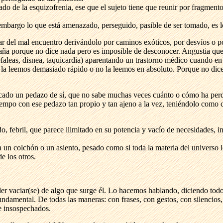
 de la esquizofrenia, ese que el sujeto tiene que reunir por fragmentos
embargo lo que está amenazado, perseguido, pasible de ser tomado, es l
r del mal encuentro derivándolo por caminos exóticos, por desvíos o po
ngaña porque no dice nada pero es imposible de desconocer. Angustia qu
efaleas, disnea, taquicardia) aparentando un trastorno médico cuando en 
 la leemos demasiado rápido o no la leemos en absoluto. Porque no dice
ancado un pedazo de sí, que no sabe muchas veces cuánto o cómo ha per
 tiempo con ese pedazo tan propio y tan ajeno a la vez, teniéndolo como
o, febril, que parece ilimitado en su potencia y vacío de necesidades, i
 un colchón o un asiento, pesado como si toda la materia del universo 
de los otros.
r vaciar(se) de algo que surge él. Lo hacemos hablando, diciendo todo l
undamental. De todas las maneras: con frases, con gestos, con silencios
e insospechados.