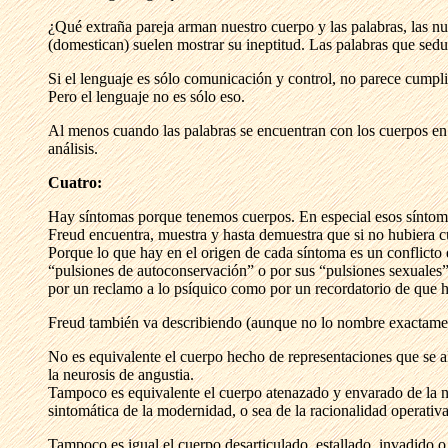
¿Qué extraña pareja arman nuestro cuerpo y las palabras, las nu
(domestican) suelen mostrar su ineptitud. Las palabras que sedu
Si el lenguaje es sólo comunicación y control, no parece cumpli
Pero el lenguaje no es sólo eso.
Al menos cuando las palabras se encuentran con los cuerpos en un
análisis.
Cuatro:
Hay síntomas porque tenemos cuerpos. En especial esos síntom
Freud encuentra, muestra y hasta demuestra que si no hubiera c
Porque lo que hay en el origen de cada síntoma es un conflicto q
“pulsiones de autoconservación” o por sus “pulsiones sexuales”. 
por un reclamo a lo psíquico como por un recordatorio de que h
Freud también va describiendo (aunque no lo nombre exactamen
No es equivalente el cuerpo hecho de representaciones que se a
la neurosis de angustia.
Tampoco es equivalente el cuerpo atenazado y envarado de la neu
sintomática de la modernidad, o sea de la racionalidad operativa
Tampoco es igual el cuerpo desarticulado, estallado, invadido o 