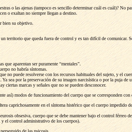
estras o las ajenas (tampoco es sencillo determinar cuál es cuál)? No 
cen o exaltan no siempre llegan a destino.
r bien su objetivo.
 territorio que queda fuera de control y es tan difícil de comunicar. Se 
as que aparentan ser puramente “mentales”.
uerpo no habría síntomas.
ue no puede resolverse con los recursos habituales del sujeto, y el cuer
Ya sea por la preservación de su imagen narcisística o por la puja de u
ay ciertas marcas y señales que no se pueden desconocer.
te así) modos de funcionamiento del cuerpo que se corresponden con d
ltera caprichosamente en el síntoma histérico que el cuerpo impedido de
rosis obsesiva, cuerpo que se debe mantener bajo el control férreo de l
 y el control administrativo de los cuerpos).
perseguido de las psicosis.