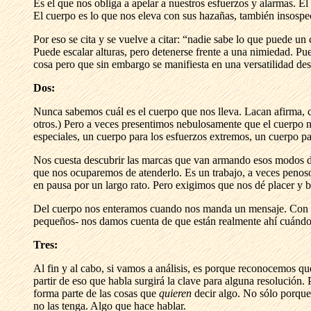
Es el que nos obliga a apelar a nuestros esfuerzos y alarmas. El
El cuerpo es lo que nos eleva con sus hazañas, también insosp
Por eso se cita y se vuelve a citar: “nadie sabe lo que puede u
Puede escalar alturas, pero detenerse frente a una nimiedad. Pue
cosa pero que sin embargo se manifiesta en una versatilidad de
Dos:
Nunca sabemos cuál es el cuerpo que nos lleva. Lacan afirma, 
otros.) Pero a veces presentimos nebulosamente que el cuerpo n
especiales, un cuerpo para los esfuerzos extremos, un cuerpo par
Nos cuesta descubrir las marcas que van armando esos modos de 
que nos ocuparemos de atenderlo. Es un trabajo, a veces peno
en pausa por un largo rato. Pero exigimos que nos dé placer y bi
Del cuerpo nos enteramos cuando nos manda un mensaje. Con la 
pequeños- nos damos cuenta de que están realmente ahí cuándo 
Tres:
Al fin y al cabo, si vamos a análisis, es porque reconocemos qu
partir de eso que habla surgirá la clave para alguna resolución.
forma parte de las cosas que
quieren
decir algo. No sólo porque 
no las tenga. Algo que hace hablar.